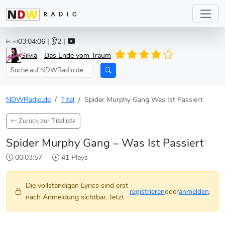
03:04:06
| 👂2 |
Es ist
Silvia
-
Das Ende vom Traum
NDWRadio.de
Titel
Spider Murphy Gang Was Ist Passiert
Zurück zur Titelliste
Spider Murphy Gang – Was Ist Passiert
00:03:57
41 Plays
Die vollständigen Lyrics sind erst
registrieren
oder
anmelden
.
nach Anmeldung sichtbar. Jetzt