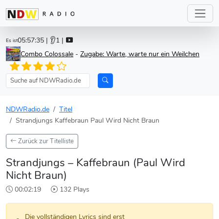
05:57:35
| 👂1 |
Es ist
Combo Colossale
-
Zugabe: Warte, warte nur ein Weilchen
NDWRadio.de
Titel
Strandjungs Kaffebraun Paul Wird Nicht Braun
Zurück zur Titelliste
Strandjungs – Kaffebraun (Paul Wird
Nicht Braun)
00:02:19
132 Plays
Die vollständigen Lyrics sind erst