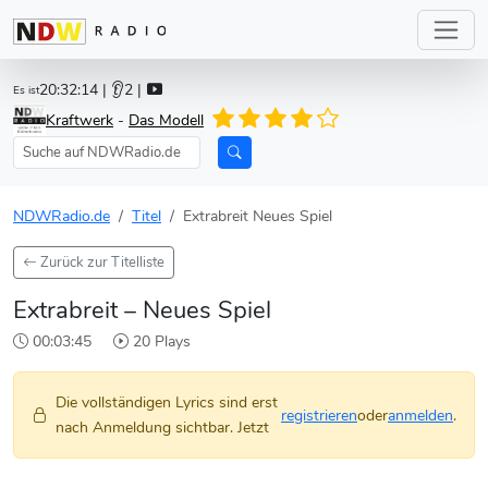
20:32:14
| 👂2 |
Es ist
Kraftwerk
-
Das Modell
NDWRadio.de
Titel
Extrabreit Neues Spiel
Zurück zur Titelliste
Extrabreit – Neues Spiel
00:03:45
20 Plays
Die vollständigen Lyrics sind erst
registrieren
oder
anmelden
.
nach Anmeldung sichtbar. Jetzt