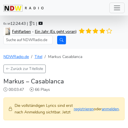
12:24:43
| 👂1 |
Es ist
Fehlfarben
-
Ein Jahr (Es geht voran)
NDWRadio.de
Titel
Markus Casablanca
Zurück zur Titelliste
Markus – Casablanca
00:03:47
66 Plays
Die vollständigen Lyrics sind erst
registrieren
oder
anmelden
.
nach Anmeldung sichtbar. Jetzt