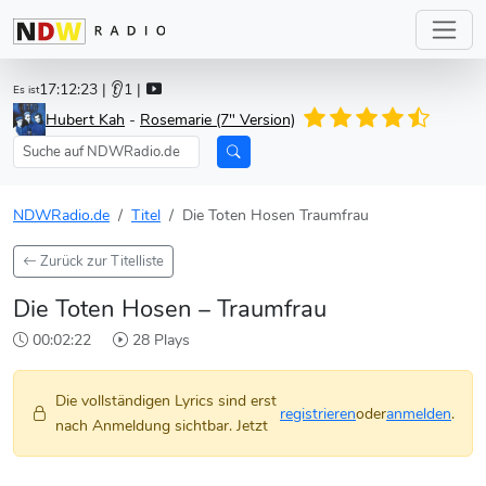
17:12:23
| 👂1 |
Es ist
Hubert Kah
-
Rosemarie (7" Version)
NDWRadio.de
Titel
Die Toten Hosen Traumfrau
Zurück zur Titelliste
Die Toten Hosen – Traumfrau
00:02:22
28 Plays
Die vollständigen Lyrics sind erst
registrieren
oder
anmelden
.
nach Anmeldung sichtbar. Jetzt