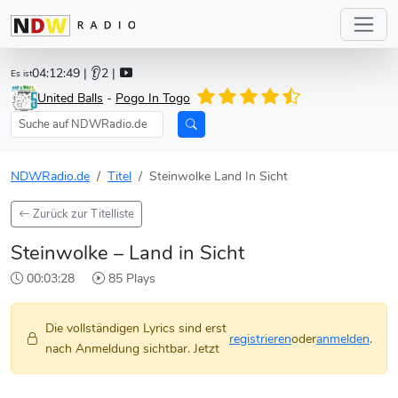
04:12:49
| 👂2 |
Es ist
United Balls
-
Pogo In Togo
NDWRadio.de
Titel
Steinwolke Land In Sicht
Zurück zur Titelliste
Steinwolke – Land in Sicht
00:03:28
85 Plays
Die vollständigen Lyrics sind erst
registrieren
oder
anmelden
.
nach Anmeldung sichtbar. Jetzt