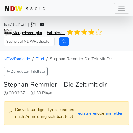
15:31:31
| 👂1 |
Es ist
Mängelexemplar
-
Fabrikneu
NDWRadio.de
Titel
Stephan Remmler Die Zeit Mit Dir
Zurück zur Titelliste
Stephan Remmler – Die Zeit mit dir
00:02:37
30 Plays
Die vollständigen Lyrics sind erst
registrieren
oder
anmelden
.
nach Anmeldung sichtbar. Jetzt