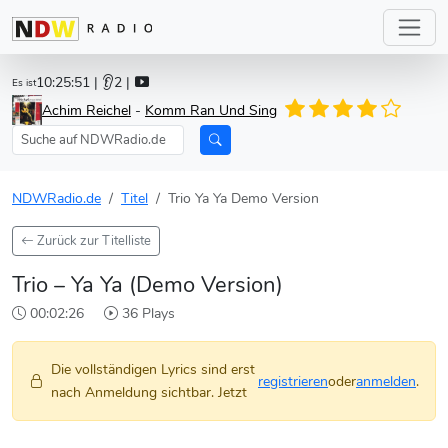
10:25:51
| 👂2 |
Es ist
Achim Reichel
-
Komm Ran Und Sing
NDWRadio.de
Titel
Trio Ya Ya Demo Version
Zurück zur Titelliste
Trio – Ya Ya (Demo Version)
00:02:26
36 Plays
Die vollständigen Lyrics sind erst
registrieren
oder
anmelden
.
nach Anmeldung sichtbar. Jetzt