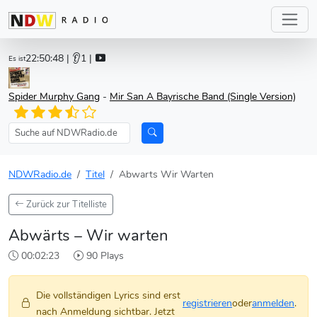
22:50:48
| 👂1 |
Es ist
Spider Murphy Gang
-
Mir San A Bayrische Band (Single Version)
NDWRadio.de
Titel
Abwarts Wir Warten
Zurück zur Titelliste
Abwärts – Wir warten
00:02:23
90 Plays
Die vollständigen Lyrics sind erst
registrieren
oder
anmelden
.
nach Anmeldung sichtbar. Jetzt