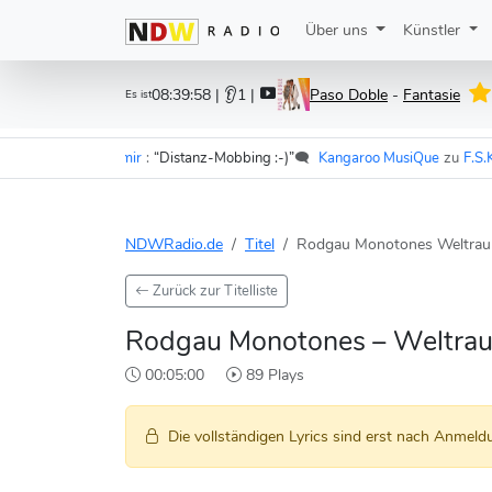
Über uns
Künstler
08:39:58
| 👂1 |
Paso Doble
-
Fantasie
Es ist
 Im Wagen vor mir
:
“Distanz-Mobbing :-)”
🗨️
Kangaroo MusiQue
zu
F.S.K. - 
NDWRadio.de
Titel
Rodgau Monotones Weltra
Zurück zur Titelliste
Rodgau Monotones – Weltra
00:05:00
89 Plays
Die vollständigen Lyrics sind erst nach Anmeldu