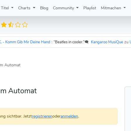
Titel
Charts
Blog
Community
Playlist
Mitmachen
Komm Gib Mir Deine Hand
:
“Beatles in cooler.”
🗨️
Kangaroo MusiQue
zu
Udo L
um Automat
um Automat
ng sichtbar. Jetzt
registrieren
oder
anmelden
.