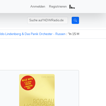
Anmelden
Registrieren
indenberg & Das Panik Orchester - Russen
:
“In 15 Minuten sind die Russen a