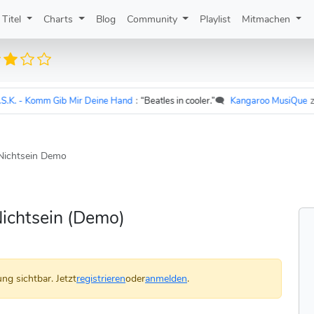
Titel
Charts
Blog
Community
Playlist
Mitmachen
 - Komm Gib Mir Deine Hand
:
“Beatles in cooler.”
🗨️
Kangaroo MusiQue
zu
Udo
Nichtsein Demo
Nichtsein (Demo)
ng sichtbar. Jetzt
registrieren
oder
anmelden
.