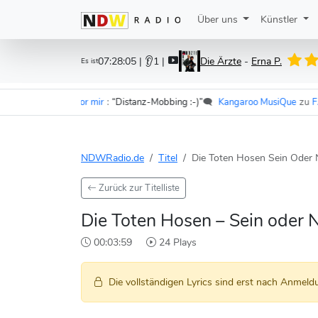
Über uns
Künstler
07:28:05
| 👂1 |
Die Ärzte
-
Erna P.
Es ist
r - Im Wagen vor mir
:
“Distanz-Mobbing :-)”
🗨️
Kangaroo MusiQue
zu
F.S.K.
NDWRadio.de
Titel
Die Toten Hosen Sein Oder 
Zurück zur Titelliste
Die Toten Hosen – Sein oder 
00:03:59
24 Plays
Die vollständigen Lyrics sind erst nach Anmeldu