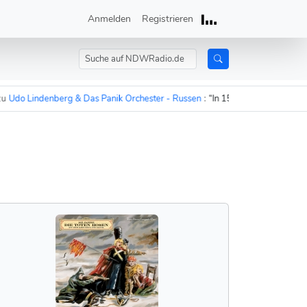
Anmelden
Registrieren
 Lindenberg & Das Panik Orchester - Russen
:
“In 15 Minuten sind die Russe