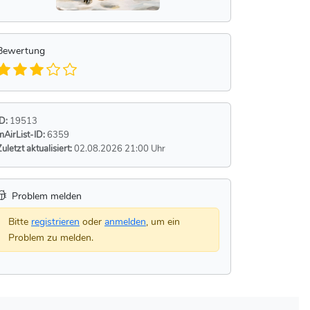
Bewertung
ID:
19513
mAirList-ID:
6359
Zuletzt aktualisiert:
02.08.2026 21:00 Uhr
Problem melden
Bitte
registrieren
oder
anmelden
, um ein
Problem zu melden.