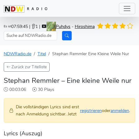
07:59:45
| 👂1 |
Puhdys
-
Hiroshima
Es ist
NDWRadio.de
Titel
Stephan Remmler Eine Kleine Weile Nur
Zurück zur Titelliste
Stephan Remmler – Eine kleine Weile nur
00:03:06
30 Plays
Die vollständigen Lyrics sind erst
registrieren
oder
anmelden
.
nach Anmeldung sichtbar. Jetzt
Lyrics (Auszug)