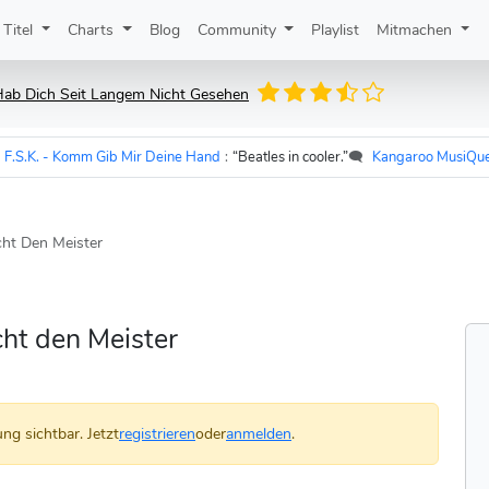
Titel
Charts
Blog
Community
Playlist
Mitmachen
Hab Dich Seit Langem Nicht Gesehen
K. - Komm Gib Mir Deine Hand
:
“Beatles in cooler.”
🗨️
Kangaroo MusiQue
zu
ht Den Meister
ht den Meister
ng sichtbar. Jetzt
registrieren
oder
anmelden
.