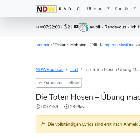
Über uns
Künstler
07:22:00
| 👂2 |
Jawoll
-
Rendevous - Ich 
Es ist
mer - Im Wagen vor mir
:
“Distanz-Mobbing :-)”
🗨️
Kangaroo MusiQue
zu
F.S.
NDWRadio.de
Titel
Die Toten Hosen Ubung Mac
Zurück zur Titelliste
Die Toten Hosen – Übung mac
00:01:59
28 Plays
Die vollständigen Lyrics sind erst nach Anmeldu