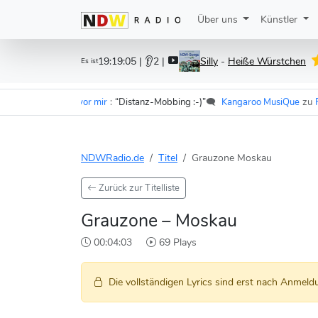
Über uns
Künstler
19:19:05
| 👂2 |
Silly
-
Heiße Würstchen
Es ist
r - Im Wagen vor mir
:
“Distanz-Mobbing :-)”
🗨️
Kangaroo MusiQue
zu
F.S.K
NDWRadio.de
Titel
Grauzone Moskau
Zurück zur Titelliste
Grauzone – Moskau
00:04:03
69 Plays
Die vollständigen Lyrics sind erst nach Anmeldu