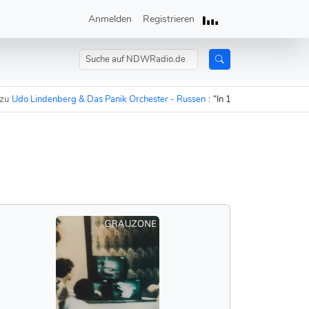
Anmelden
Registrieren
o Lindenberg & Das Panik Orchester - Russen
:
“In 15 Minuten sind die Russ