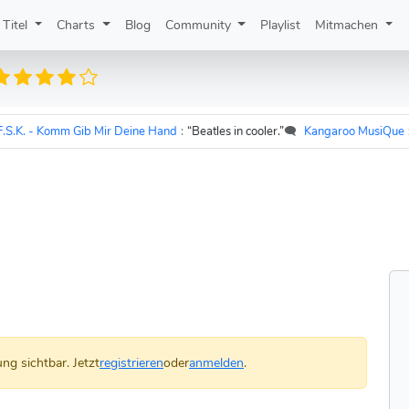
Titel
Charts
Blog
Community
Playlist
Mitmachen
. - Komm Gib Mir Deine Hand
:
“Beatles in cooler.”
🗨️
Kangaroo MusiQue
zu
Ud
ng sichtbar. Jetzt
registrieren
oder
anmelden
.