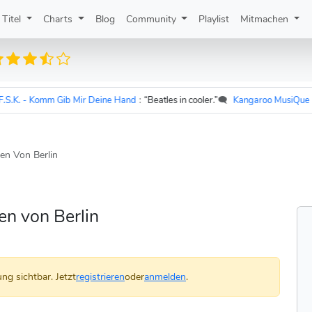
Titel
Charts
Blog
Community
Playlist
Mitmachen
. - Komm Gib Mir Deine Hand
:
“Beatles in cooler.”
🗨️
Kangaroo MusiQue
zu
U
en Von Berlin
en von Berlin
ng sichtbar. Jetzt
registrieren
oder
anmelden
.