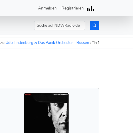
Anmelden
Registrieren
do Lindenberg & Das Panik Orchester - Russen
:
“In 15 Minuten sind die Rus