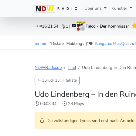
Über uns
Künstler
16:21:54
| 👂1 |
Falco
-
Der Kommissar
Es ist
er - Im Wagen vor mir
:
“Distanz-Mobbing :-)”
🗨️
Kangaroo MusiQue
zu
F.S.K
NDWRadio.de
Titel
Udo Lindenberg In Den Ruin
Zurück zur Titelliste
Udo Lindenberg – In den Ruin
00:03:34
28 Plays
Die vollständigen Lyrics sind erst nach Anmeldu