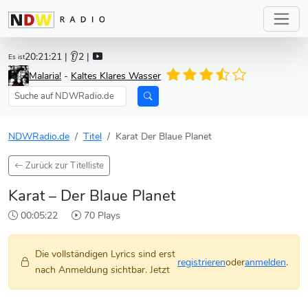
20:21:21
| 👂2 |
Es ist
Malaria!
-
Kaltes Klares Wasser
NDWRadio.de
Titel
Karat Der Blaue Planet
Zurück zur Titelliste
Karat – Der Blaue Planet
00:05:22
70 Plays
Die vollständigen Lyrics sind erst
registrieren
oder
anmelden
.
nach Anmeldung sichtbar. Jetzt