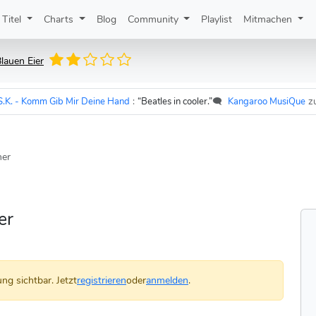
Titel
Charts
Blog
Community
Playlist
Mitmachen
lauen Eier
- Komm Gib Mir Deine Hand
:
“Beatles in cooler.”
🗨️
Kangaroo MusiQue
zu
Udo
mer
er
ng sichtbar. Jetzt
registrieren
oder
anmelden
.