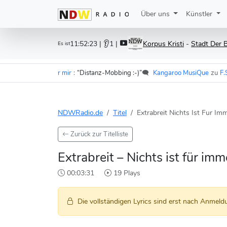
Über uns
Künstler
11:52:23
| 👂1 |
Korpus Kristi
-
Stadt Der B
Es ist
 - Im Wagen vor mir
:
“Distanz-Mobbing :-)”
🗨️
Kangaroo MusiQue
zu
F.S.K. 
NDWRadio.de
Titel
Extrabreit Nichts Ist Fur Im
Zurück zur Titelliste
Extrabreit – Nichts ist für imm
00:03:31
19 Plays
Die vollständigen Lyrics sind erst nach Anmeldu