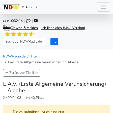
10:32:14
| 👂2 |
Es ist
Clowns & Helden
-
Ich liebe dich (Maxi Version)
NDWRadio.de
Titel
Eav Erste Allgemeine Verunsicherung Aloahe
Zurück zur Titelliste
E.A.V. (Erste Allgemeine Verunsicherung)
– Aloahe
00:04:03
40 Plays
Die vollständigen Lyrics sind erst