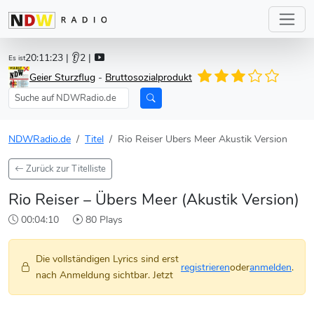
20:11:23
| 👂2 |
Es ist
Geier Sturzflug
-
Bruttosozialprodukt
NDWRadio.de
Titel
Rio Reiser Ubers Meer Akustik Version
Zurück zur Titelliste
Rio Reiser – Übers Meer (Akustik Version)
00:04:10
80 Plays
Die vollständigen Lyrics sind erst
registrieren
oder
anmelden
.
nach Anmeldung sichtbar. Jetzt