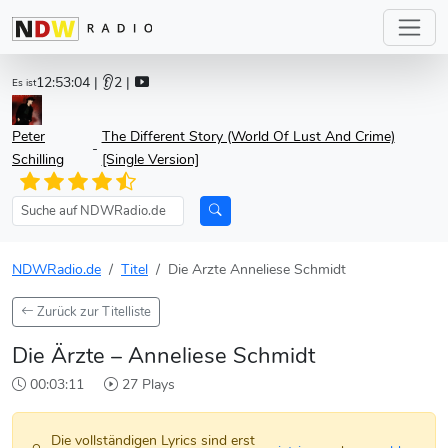
12:53:04
| 👂2 |
Es ist
Peter
The Different Story (World Of Lust And Crime)
-
Schilling
[Single Version]
NDWRadio.de
Titel
Die Arzte Anneliese Schmidt
Zurück zur Titelliste
Die Ärzte – Anneliese Schmidt
00:03:11
27 Plays
Die vollständigen Lyrics sind erst