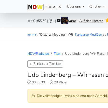
Über uns
Künstler
01:55:50
| 👂1 |
Karat
-
Auf den Meeren
Es ist
r - Im Wagen vor mir
:
“Distanz-Mobbing :-)”
🗨️
Kangaroo MusiQue
zu
F.S.K.
NDWRadio.de
Titel
Udo Lindenberg Wir Rasen 
Zurück zur Titelliste
Udo Lindenberg – Wir rasen 
00:03:30
29 Plays
Die vollständigen Lyrics sind erst nach Anmeldu