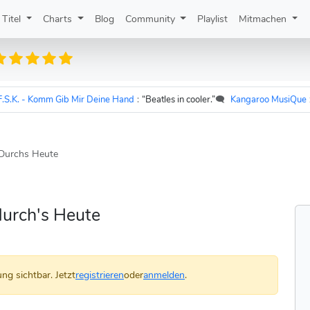
Titel
Charts
Blog
Community
Playlist
Mitmachen
 - Komm Gib Mir Deine Hand
:
“Beatles in cooler.”
🗨️
Kangaroo MusiQue
zu
Ud
Durchs Heute
durch's Heute
ng sichtbar. Jetzt
registrieren
oder
anmelden
.