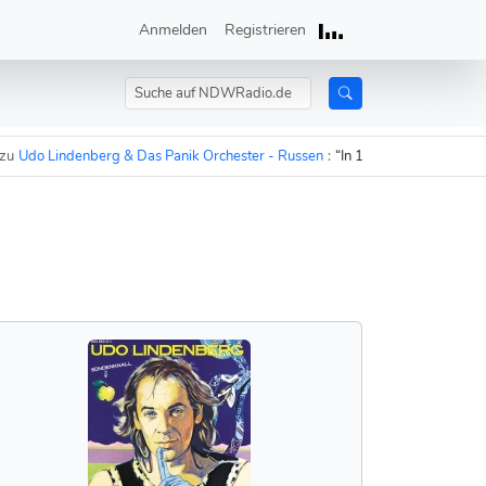
Anmelden
Registrieren
o Lindenberg & Das Panik Orchester - Russen
:
“In 15 Minuten sind die Russ