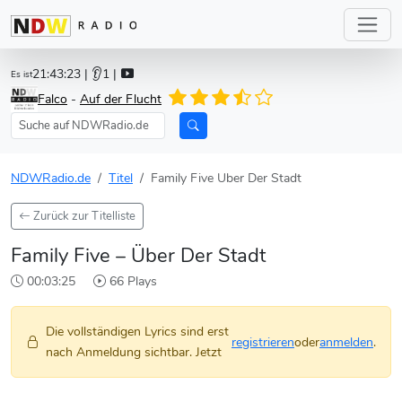
21:43:23
| 👂1 |
Es ist
Falco
-
Auf der Flucht
NDWRadio.de
Titel
Family Five Uber Der Stadt
Zurück zur Titelliste
Family Five – Über Der Stadt
00:03:25
66 Plays
Die vollständigen Lyrics sind erst
registrieren
oder
anmelden
.
nach Anmeldung sichtbar. Jetzt