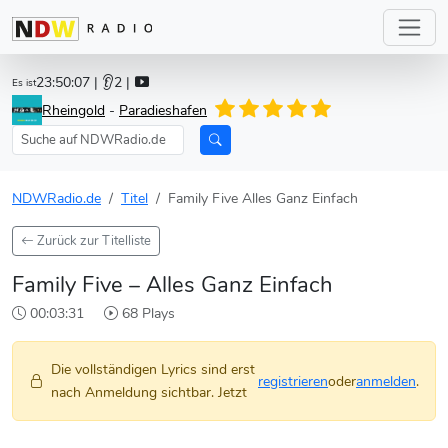
23:50:07
| 👂2 |
Es ist
Rheingold
-
Paradieshafen
NDWRadio.de
Titel
Family Five Alles Ganz Einfach
Zurück zur Titelliste
Family Five – Alles Ganz Einfach
00:03:31
68 Plays
Die vollständigen Lyrics sind erst
registrieren
oder
anmelden
.
nach Anmeldung sichtbar. Jetzt