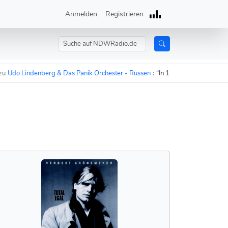
Anmelden
Registrieren
o Lindenberg & Das Panik Orchester - Russen
:
“In 15 Minuten sind die Russ