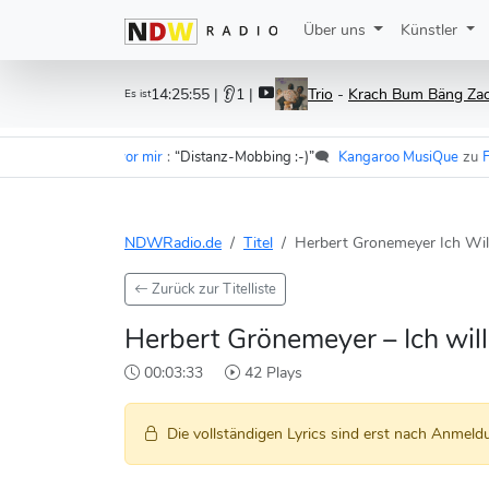
Über uns
Künstler
14:25:55
| 👂1 |
Trio
-
Krach Bum Bäng Za
Es ist
r - Im Wagen vor mir
:
“Distanz-Mobbing :-)”
🗨️
Kangaroo MusiQue
zu
F.S.K.
NDWRadio.de
Titel
Herbert Gronemeyer Ich Wil
Zurück zur Titelliste
Herbert Grönemeyer – Ich will
00:03:33
42 Plays
Die vollständigen Lyrics sind erst nach Anmeldu