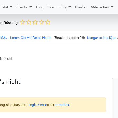
Titel
Charts
Blog
Community
Playlist
Mitmachen
ck Rüstung
 - Komm Gib Mir Deine Hand
:
“Beatles in cooler.”
🗨️
Kangaroo MusiQue
zu
Ud
ls Nicht
's nicht
ng sichtbar. Jetzt
registrieren
oder
anmelden
.