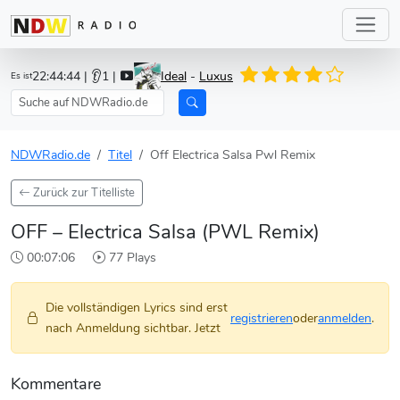
22:44:46
| 👂1 |
Ideal
-
Luxus
Es ist
NDWRadio.de
Titel
Off Electrica Salsa Pwl Remix
Zurück zur Titelliste
OFF – Electrica Salsa (PWL Remix)
00:07:06
77 Plays
Die vollständigen Lyrics sind erst
registrieren
oder
anmelden
.
nach Anmeldung sichtbar. Jetzt
Kommentare