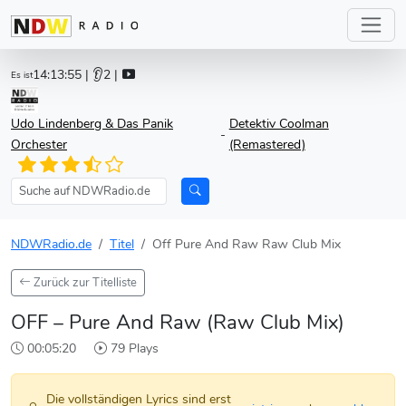
14:13:55
| 👂2 |
Es ist
Udo Lindenberg & Das Panik
Detektiv Coolman
-
Orchester
(Remastered)
NDWRadio.de
Titel
Off Pure And Raw Raw Club Mix
Zurück zur Titelliste
OFF – Pure And Raw (Raw Club Mix)
00:05:20
79 Plays
Die vollständigen Lyrics sind erst