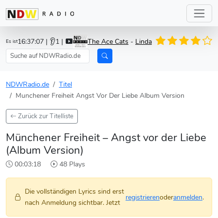
16:37:07
| 👂1 |
The Ace Cats
-
Linda
Es ist
NDWRadio.de
Titel
Munchener Freiheit Angst Vor Der Liebe Album Version
Zurück zur Titelliste
Münchener Freiheit – Angst vor der Liebe
(Album Version)
00:03:18
48 Plays
Die vollständigen Lyrics sind erst
registrieren
oder
anmelden
.
nach Anmeldung sichtbar. Jetzt