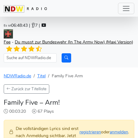
06:48:43
| 👂7 |
Es ist
Fee
-
Du musst zur Bundeswehr (In The Army Now) (Maxi Version)
NDWRadio.de
Titel
Family Five Arm
Zurück zur Titelliste
Family Five – Arm!
00:03:20
67 Plays
Die vollständigen Lyrics sind erst
registrieren
oder
anmelden
.
nach Anmeldung sichtbar. Jetzt