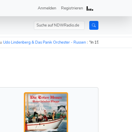
Anmelden
Registrieren
o Lindenberg & Das Panik Orchester - Russen
:
“In 15 Minuten sind die Russ