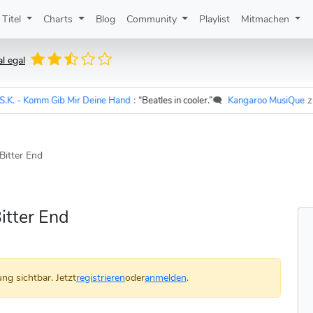
Titel
Charts
Blog
Community
Playlist
Mitmachen
al egal
. - Komm Gib Mir Deine Hand
:
“Beatles in cooler.”
🗨️
Kangaroo MusiQue
zu
Ud
Bitter End
Bitter End
ng sichtbar. Jetzt
registrieren
oder
anmelden
.