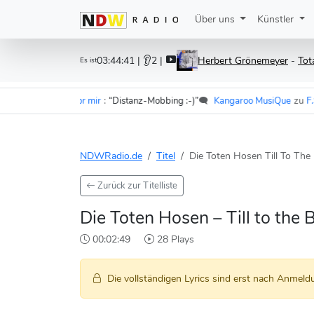
Über uns
Künstler
03:44:41
| 👂2 |
Herbert Grönemeyer
-
Tot
Es ist
er - Im Wagen vor mir
:
“Distanz-Mobbing :-)”
🗨️
Kangaroo MusiQue
zu
F.S.K
NDWRadio.de
Titel
Die Toten Hosen Till To The 
Zurück zur Titelliste
Die Toten Hosen – Till to the 
00:02:49
28 Plays
Die vollständigen Lyrics sind erst nach Anmeldu