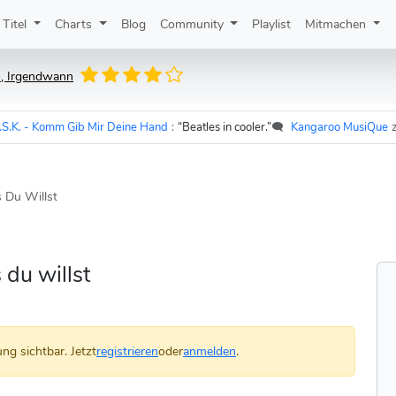
Titel
Charts
Blog
Community
Playlist
Mitmachen
o, Irgendwann
 - Komm Gib Mir Deine Hand
:
“Beatles in cooler.”
🗨️
Kangaroo MusiQue
zu
Ud
 Du Willst
 du willst
ng sichtbar. Jetzt
registrieren
oder
anmelden
.