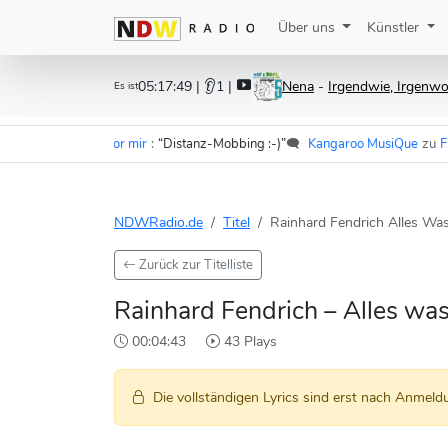
Über uns
Künstler
05:17:49
| 👂1 |
Nena
-
Irgendwie, Irgenw
Es ist
r - Im Wagen vor mir
:
“Distanz-Mobbing :-)”
🗨️
Kangaroo MusiQue
zu
F.S.K.
NDWRadio.de
Titel
Rainhard Fendrich Alles Was
Zurück zur Titelliste
Rainhard Fendrich – Alles was
00:04:43
43 Plays
Die vollständigen Lyrics sind erst nach Anmeldu