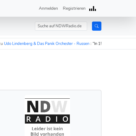
Anmelden
Registrieren
o Lindenberg & Das Panik Orchester - Russen
:
“In 15 Minuten sind die Russ