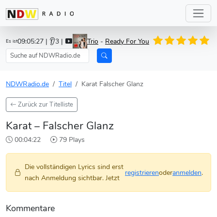
09:05:27
| 👂3 |
Trio
-
Ready For You
Es ist
NDWRadio.de
Titel
Karat Falscher Glanz
Zurück zur Titelliste
Karat – Falscher Glanz
00:04:22
79 Plays
Die vollständigen Lyrics sind erst
registrieren
oder
anmelden
.
nach Anmeldung sichtbar. Jetzt
Kommentare