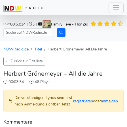
08:53:14
| 👂3 |
Family Five
-
Hör Zu!
Es ist
NDWRadio.de
Titel
Herbert Gronemeyer All Die Jahre
Zurück zur Titelliste
Herbert Grönemeyer – All die Jahre
00:03:34
46 Plays
Die vollständigen Lyrics sind erst
registrieren
oder
anmelden
.
nach Anmeldung sichtbar. Jetzt
Kommentare