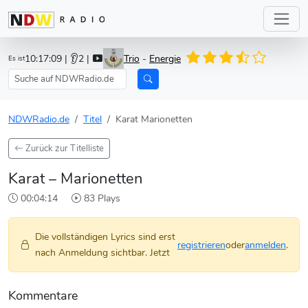
10:17:09
| 👂2 |
Trio
-
Energie
Es ist
NDWRadio.de
Titel
Karat Marionetten
Zurück zur Titelliste
Karat – Marionetten
00:04:14
83 Plays
Die vollständigen Lyrics sind erst
registrieren
oder
anmelden
.
nach Anmeldung sichtbar. Jetzt
Kommentare