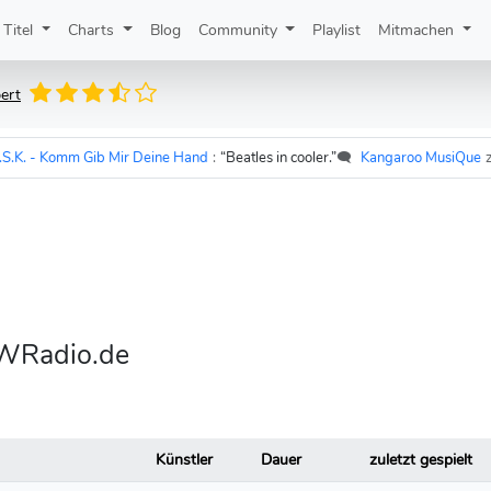
Titel
Charts
Blog
Community
Playlist
Mitmachen
ert
 Komm Gib Mir Deine Hand
:
“Beatles in cooler.”
🗨️
Kangaroo MusiQue
zu
Udo L
DWRadio.de
Künstler
Dauer
zuletzt gespielt