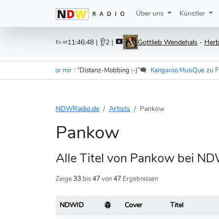
Über uns
Künstler
11:46:48
| 👂2 |
Gottlieb Wendehals
-
Herb
Es ist
 Im Wagen vor mir
:
“Distanz-Mobbing :-)”
🗨️
Kangaroo MusiQue
zu
F.S.K. -
NDWRadio.de
Artists
Pankow
Pankow
Alle Titel von Pankow bei N
Zeige
33
bis
47
von
47
Ergebnissen
NDWID
Cover
Titel