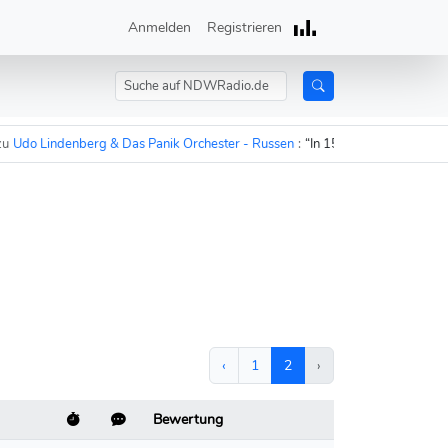
Anmelden
Registrieren
indenberg & Das Panik Orchester - Russen
:
“In 15 Minuten sind die Russen 
‹
1
2
›
Bewertung